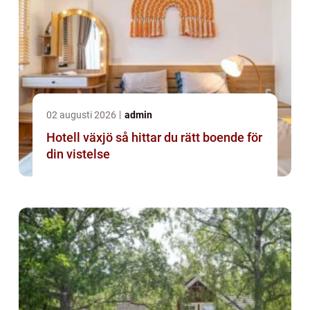
02 augusti 2026
admin
Hotell växjö så hittar du rätt boende för
din vistelse