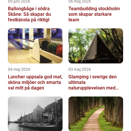
09 juni 2026
06 maj 2026
Ballongbåge i södra
Teambuilding stockholm
Skåne: Så skapar du
som skapar starkare
festkänsla på riktigt
team
04 maj 2026
03 maj 2026
Luncher uppsala god mat,
Glamping i sverige den
sköna miljöer och smarta
ultimata
val mitt på dagen
naturupplevelsen med
extra komfort