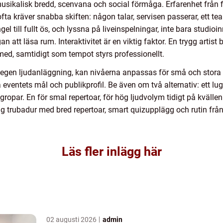
usikalisk bredd, scenvana och social förmåga. Erfarenhet från f
ta kräver snabba skiften: någon talar, servisen passerar, ett team
l till fullt ös, och lyssna på liveinspelningar, inte bara studioi
 läsa rum. Interaktivitet är en viktig faktor. En trygg artist bjud
med, samtidigt som tempot styrs professionellt.
 egen ljudanläggning, kan nivåerna anpassas för små och stora 
 eventets mål och publikprofil. Be även om två alternativ: ett lug
ropar. En för smal repertoar, för hög ljudvolym tidigt på kvällen el
ig trubadur med bred repertoar, smart quizupplägg och rutin från
Läs fler inlägg här
02 augusti 2026
admin