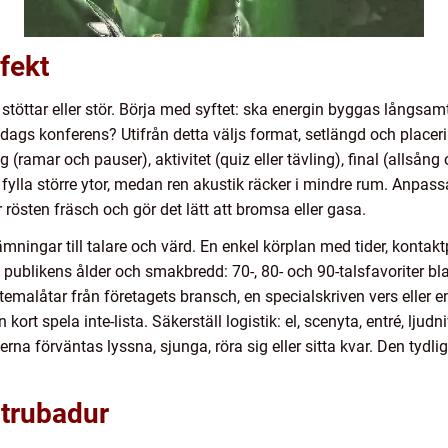
fekt
töttar eller stör. Börja med syftet: ska energin byggas långsamt 
ldags konferens? Utifrån detta väljs format, setlängd och placeri
(ramar och pauser), aktivitet (quiz eller tävling), final (allsång 
lla större ytor, medan ren akustik räcker i mindre rum. Anpassa
rösten fräsch och gör det lätt att bromsa eller gasa.
ningar till talare och värd. En enkel körplan med tider, kontak
a publikens ålder och smakbredd: 70-, 80- och 90-talsfavoriter b
emalåtar från företagets bransch, en specialskriven vers eller en i
kort spela inte-lista. Säkerställ logistik: el, scenyta, entré, ljud
rna förväntas lyssna, sjunga, röra sig eller sitta kvar. Den tydl
t trubadur