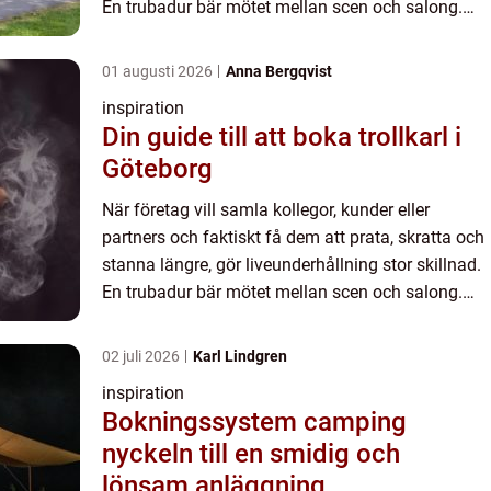
En trubadur bär mötet mellan scen och salong.
Guitarren oc...
01 augusti 2026
Anna Bergqvist
inspiration
Din guide till att boka trollkarl i
Göteborg
När företag vill samla kollegor, kunder eller
partners och faktiskt få dem att prata, skratta och
stanna längre, gör liveunderhållning stor skillnad.
En trubadur bär mötet mellan scen och salong.
Guitarren oc...
02 juli 2026
Karl Lindgren
inspiration
Bokningssystem camping
nyckeln till en smidig och
lönsam anläggning