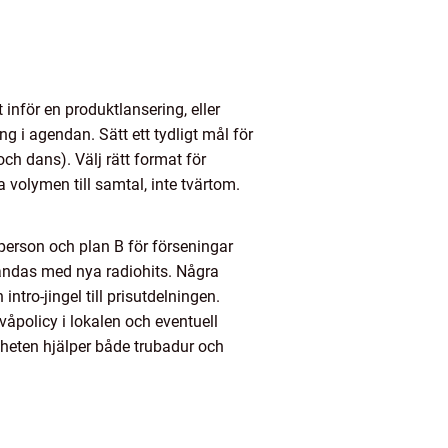
inför en produktlansering, eller
ng i agendan. Sätt ett tydligt mål för
och dans). Välj rätt format för
 volymen till samtal, inte tvärtom.
tperson och plan B för förseningar
landas med nya radiohits. Några
ntro-jingel till prisutdelningen.
nivåpolicy i lokalen och eventuell
igheten hjälper både trubadur och