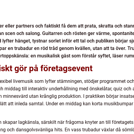
er eller partners och faktiskt få dem att prata, skratta och stan
an scen och salong. Guitarren och rösten ger värme, spontanite
 lyfter hänget, tystnar sorlet inför ett tal och publiken börjar s
par en trubadur en röd tråd genom kvällen, utan att ta över. Tr
ngertoppskänsla: en musikalisk gäst som förstår syftet, läser 
iskt gör på företagsevent
lexibel livemusik som lyfter stämningen, stödjer programmet oc
middag till interaktiv underhållning med önskelåtar, quiz och a
minnesvärd utan krånglig produktion. I praktiken börjar insats
t lätt att inleda samtal. Under en middag kan korta musikbumpar r
skapar lagkänsla, särskilt när frågorna knyter an till företagets h
ng och dansgolvsvänliga hits. En vass trubadur växlar då sömlö