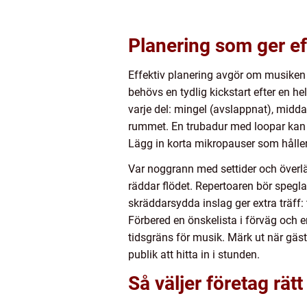
Planering som ger ef
Effektiv planering avgör om musiken s
behövs en tydlig kickstart efter en he
varje del: mingel (avslappnat), middag 
rummet. En trubadur med loopar kan fy
Lägg in korta mikropauser som håller 
Var noggrann med settider och överläm
räddar flödet. Repertoaren bör spegl
skräddarsydda inslag ger extra träff: t
Förbered en önskelista i förväg och en 
tidsgräns för musik. Märk ut när gäste
publik att hitta in i stunden.
Så väljer företag rät