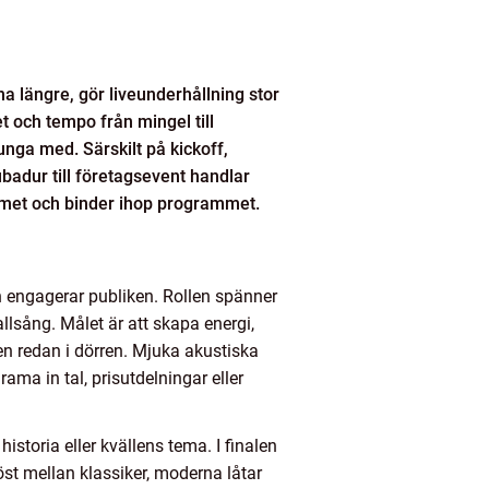
na längre, gör liveunderhållning stor
t och tempo från mingel till
junga med. Särskilt på kickoff,
ubadur till företagsevent handlar
rummet och binder ihop programmet.
h engagerar publiken. Rollen spänner
llsång. Målet är att skapa energi,
en redan i dörren. Mjuka akustiska
ama in tal, prisutdelningar eller
istoria eller kvällens tema. I finalen
st mellan klassiker, moderna låtar