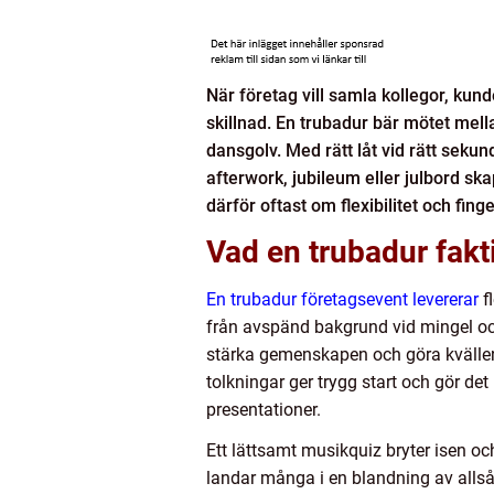
När företag vill samla kollegor, kund
skillnad. En trubadur bär mötet mell
dansgolv. Med rätt låt vid rätt sekund
afterwork, jubileum eller julbord ska
därför oftast om flexibilitet och fi
Vad en trubadur fakt
En trubadur företagsevent levererar
f
från avspänd bakgrund vid mingel och 
stärka gemenskapen och göra kvällen 
tolkningar ger trygg start och gör de
presentationer.
Ett lättsamt musikquiz bryter isen och 
landar många i en blandning av allså