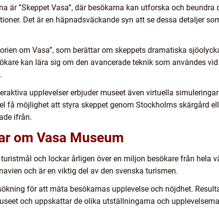
na är ”Skeppet Vasa”, där besökarna kan utforska och beundra d
ationer. Det är en häpnadsväckande syn att se dessa detaljer som
orien om Vasa”, som berättar om skeppets dramatiska sjöolycka
ökare kan lära sig om den avancerade teknik som användes vi
.
teraktiva upplevelser erbjuder museet även virtuella simulering
l få möjlighet att styra skeppet genom Stockholms skärgård eller
de ifrån.
ngar om Vasa Museum
 turistmål och lockar årligen över en miljon besökare från hela
navien och är en viktig del av den svenska turismen.
ökning för att mäta besökarnas upplevelse och nöjdhet. Resulta
seet och uppskattar de olika utställningarna och upplevelserna