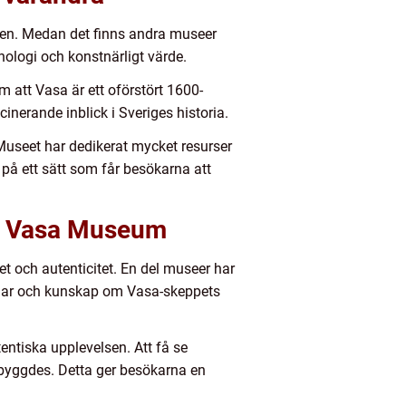
den. Medan det finns andra museer
ologi och konstnärligt värde.
att Vasa är ett oförstört 1600-
inerande inblick i Sveriges historia.
Museet har dedikerat mycket resurser
t på ett sätt som får besökarna att
ka Vasa Museum
t och autenticitet. En del museer har
ingar och kunskap om Vasa-skeppets
ntiska upplevelsen. Att få se
t byggdes. Detta ger besökarna en