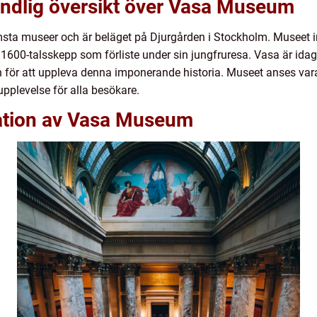
undlig översikt över Vasa Museum
sta museer och är beläget på Djurgården i Stockholm. Museet i
1600-talsskepp som förliste under sin jungfruresa. Vasa är ida
n för att uppleva denna imponerande historia. Museet anses vara
pplevelse för alla besökare.
ation av Vasa Museum