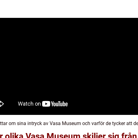
ttar om sina intryck av Vasa Museum och varför de tycker att de
 olika Vasa Museum skiljer sig från