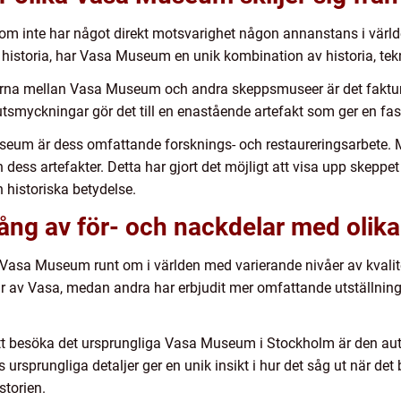
om inte har något direkt motsvarighet någon annanstans i värl
istoria, har Vasa Museum en unik kombination av historia, tekn
rna mellan Vasa Museum och andra skeppsmuseer är det faktum 
utsmyckningar gör det till en enastående artefakt som ger en fasc
seum är dess omfattande forsknings- och restaureringsarbete. 
 dess artefakter. Detta har gjort det möjligt att visa upp skeppe
 historiska betydelse.
ång av för- och nackdelar med oli
a Vasa Museum runt om i världen med varierande nivåer av kvalite
elar av Vasa, medan andra har erbjudit mer omfattande utställn
tt besöka det ursprungliga Vasa Museum i Stockholm är den aute
s ursprungliga detaljer ger en unik insikt i hur det såg ut när de
storien.