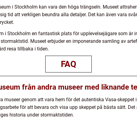
eum i Stockholm kan vara den höga trängseln. Museet attrahera
 sig tid att verkligen beundra alla detaljer. Det kan även vara svårt 
rycket.
 Stockholm en fantastisk plats för upplevelsejägare som är int
s stormaktstid. Museet erbjuder en imponerande samling av artefa
 resa tillbaka i tiden.
FAQ
 Museum från andra museer med liknande 
a museer genom att vara hem för det autentiska Vasa-skeppet i
sarbete för att bevara och visa upp skeppet på bästa sätt. Det 
riges historia under stormaktstiden.