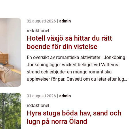
02 augusti 2026
admin
redaktionel
Hotell växjö så hittar du rätt
boende för din vistelse
En översikt av romantiska aktiviteter i Jönköping
Jönköping ligger vackert beläget vid Vätterns
strand och erbjuder en mängd romantiska
upplevelser för par. Oavsett om du letar efter lugn
och ro eller äventyr, har staden något för alla. Här
kommer en...
01 augusti 2026
admin
redaktionel
Hyra stuga böda hav, sand och
lugn på norra Öland