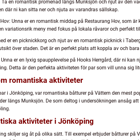
Ta en romantisk promenad längs Munksjön och njut av den vack
 där ni kan sitta ner och njuta av varandras sällskap.
Hov: Unna er en romantisk middag på Restaurang Hov, som är k
 variationsrik meny med fokus på lokala råvaror och perfekt til
med er en picknickkorg och njut av en romantisk picknick i Tabe
utsikt över staden. Det är en perfekt plats att koppla av och bar
 Unna er en lyxig spaupplevelse på Hooks Herrgård, där ni kan 
. Detta är den perfekta aktiviteten för par som vill unna sig lite
om romantiska aktiviteter
ar i Jönköping, var romantiska båtturer på Vättern den mest pop
r längs Munksjön. De som deltog i undersökningen ansåg att de
ling.
iska aktiviteter i Jönköping
ng skiljer sig åt på olika sätt. Till exempel erbjuder båtturer p