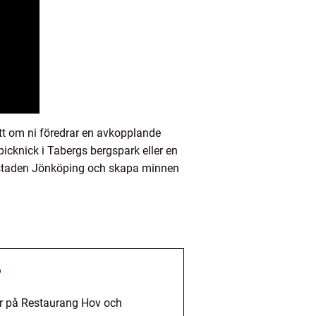
tt om ni föredrar en avkopplande
cknick i Tabergs bergspark eller en
ra staden Jönköping och skapa minnen
?
ar på Restaurang Hov och