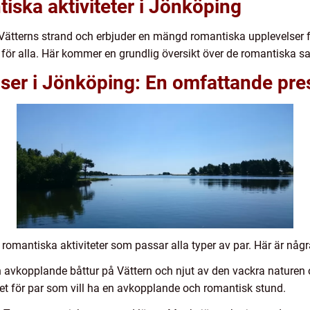
tiska aktiviteter i Jönköping
 Vätterns strand och erbjuder en mängd romantiska upplevelser fö
t för alla. Här kommer en grundlig översikt över de romantiska sa
ser i Jönköping: En omfattande pre
 romantiska aktiviteter som passar alla typer av par. Här är någr
en avkopplande båttur på Vättern och njut av den vackra natur
vitet för par som vill ha en avkopplande och romantisk stund.