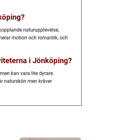
nköping?
vkopplande naturupplevelse,
erar motion och romantik, och
viteterna i Jönköping?
men kan vara lite dyrare.
är naturskön men kräver