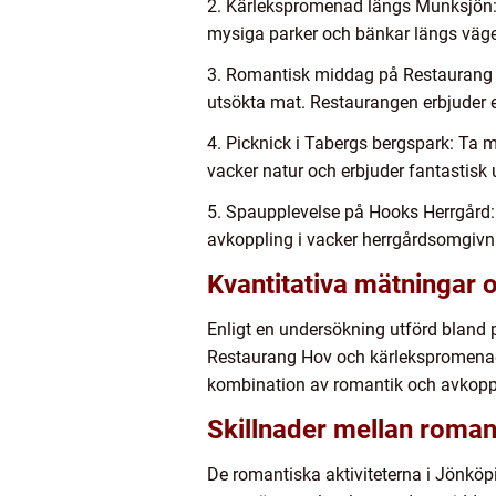
2. Kärlekspromenad längs Munksjön: 
mysiga parker och bänkar längs vägen
3. Romantisk middag på Restaurang 
utsökta mat. Restaurangen erbjuder en
4. Picknick i Tabergs bergspark: Ta 
vacker natur och erbjuder fantastisk 
5. Spaupplevelse på Hooks Herrgård:
avkoppling i vacker herrgårdsomgivning
Kvantitativa mätningar 
Enligt en undersökning utförd bland p
Restaurang Hov och kärlekspromenade
kombination av romantik och avkopp
Skillnader mellan romant
De romantiska aktiviteterna i Jönköpi