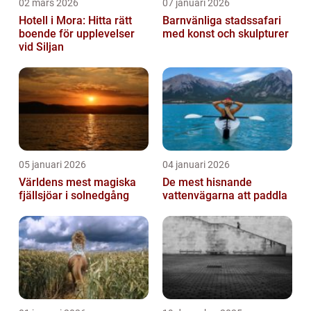
02 mars 2026
07 januari 2026
Hotell i Mora: Hitta rätt
Barnvänliga stadssafari
boende för upplevelser
med konst och skulpturer
vid Siljan
05 januari 2026
04 januari 2026
Världens mest magiska
De mest hisnande
fjällsjöar i solnedgång
vattenvägarna att paddla