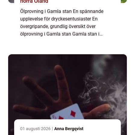
norra Öland
Ölprovning i Gamla stan En spännande
upplevelse för dryckesentusiaster En
övergripande, grundlig översikt över
ölprovning i Gamla stan Gamla stan i
Stockholm har länge varit känt för sin
historiska charm och kulturella betydelse.
Men det är inte bara...
01 augusti 2026
Anna Bergqvist