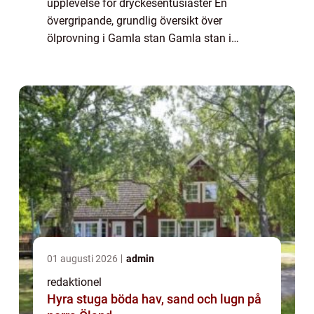
upplevelse för dryckesentusiaster En
övergripande, grundlig översikt över
ölprovning i Gamla stan Gamla stan i
Stockholm har länge varit känt för sin
historiska charm och kulturella betydelse.
Men det är inte bara...
01 augusti 2026
admin
redaktionel
Hyra stuga böda hav, sand och lugn på