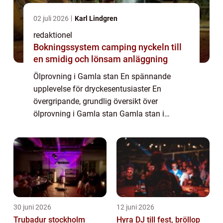
02 juli 2026
Karl Lindgren
redaktionel
Bokningssystem camping nyckeln till
en smidig och lönsam anläggning
Ölprovning i Gamla stan En spännande
upplevelse för dryckesentusiaster En
övergripande, grundlig översikt över
ölprovning i Gamla stan Gamla stan i
Stockholm har länge varit känt för sin
historiska charm och kulturella betydelse.
Men det är inte bara...
30 juni 2026
12 juni 2026
Trubadur stockholm
Hyra DJ till fest, bröllop