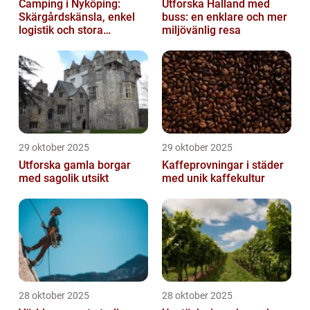
Camping i Nyköping:
Utforska Halland med
Skärgårdskänsla, enkel
buss: en enklare och mer
logistik och stora
miljövänlig resa
naturupplevelser
29 oktober 2025
29 oktober 2025
Utforska gamla borgar
Kaffeprovningar i städer
med sagolik utsikt
med unik kaffekultur
28 oktober 2025
28 oktober 2025