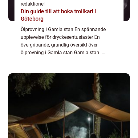
redaktionel
Din guide till att boka trollkarl i
Göteborg
Ölprovning i Gamla stan En spännande
upplevelse för dryckesentusiaster En
övergripande, grundlig översikt över
ölprovning i Gamla stan Gamla stan i
Stockholm har länge varit känt för sin
historiska charm och kulturella betydelse.
Men det är inte bara...