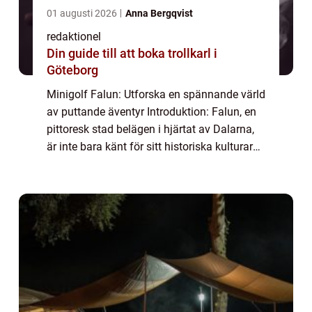
01 augusti 2026
Anna Bergqvist
redaktionel
Din guide till att boka trollkarl i
Göteborg
Minigolf Falun: Utforska en spännande värld
av puttande äventyr Introduktion: Falun, en
pittoresk stad belägen i hjärtat av Dalarna,
är inte bara känt för sitt historiska kulturarv
och natursköna omgivningar. Det är även
hem till ett fantastiskt utbu...