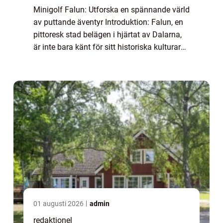
Minigolf Falun: Utforska en spännande värld
av puttande äventyr Introduktion: Falun, en
pittoresk stad belägen i hjärtat av Dalarna,
är inte bara känt för sitt historiska kulturarv
och natursköna omgivningar. Det är även
hem till ett fantastiskt utbu...
01 augusti 2026
admin
redaktionel