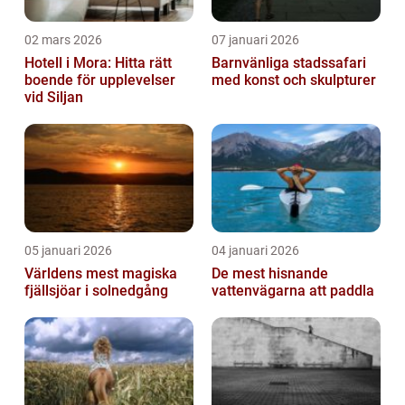
02 mars 2026
07 januari 2026
Hotell i Mora: Hitta rätt
Barnvänliga stadssafari
boende för upplevelser
med konst och skulpturer
vid Siljan
05 januari 2026
04 januari 2026
Världens mest magiska
De mest hisnande
fjällsjöar i solnedgång
vattenvägarna att paddla