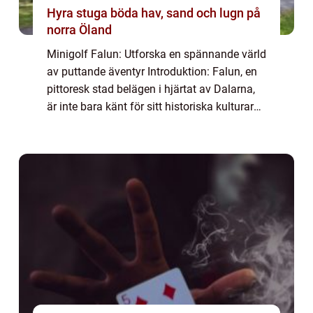
Hyra stuga böda hav, sand och lugn på
norra Öland
Minigolf Falun: Utforska en spännande värld
av puttande äventyr Introduktion: Falun, en
pittoresk stad belägen i hjärtat av Dalarna,
är inte bara känt för sitt historiska kulturarv
och natursköna omgivningar. Det är även
hem till ett fantastiskt utbu...