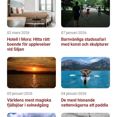
02 mars 2026
07 januari 2026
Hotell i Mora: Hitta rätt
Barnvänliga stadssafari
boende för upplevelser
med konst och skulpturer
vid Siljan
05 januari 2026
04 januari 2026
Världens mest magiska
De mest hisnande
fjällsjöar i solnedgång
vattenvägarna att paddla