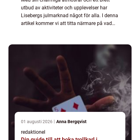
utbud av aktiviteter och upplevelser har
Lisebergs julmarknad något för alla. I denna
artikel kommer vi att titta närmare på vad
som gör julmarknaden på Liseberg så
speciell och varför den har blivit en sådan
p...
01 augusti 2026
Anna Bergqvist
redaktionel
Din guide till att boka trollkarl i