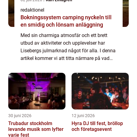
redaktionel
Bokningssystem camping nyckeln till
en smidig och lönsam anläggning
Med sin charmiga atmosfär och ett brett
utbud av aktiviteter och upplevelser har
Lisebergs julmarknad något för alla. I denna
artikel kommer vi att titta närmare på vad
som gör julmarknaden på Liseberg så
speciell och varför den har blivit en sådan
p...
30 juni 2026
12 juni 2026
Trubadur stockholm
Hyra DJ till fest, bröllop
levande musik som lyfter
och företagsevent
varje fest