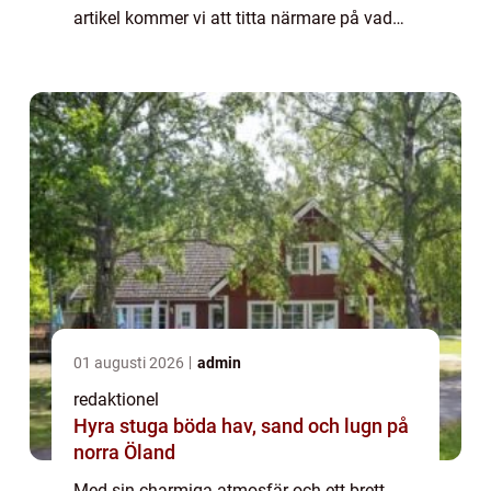
artikel kommer vi att titta närmare på vad
som gör julmarknaden på Liseberg så
speciell och varför den har blivit en sådan
p...
01 augusti 2026
admin
redaktionel
Hyra stuga böda hav, sand och lugn på
norra Öland
Med sin charmiga atmosfär och ett brett