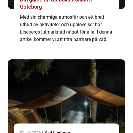
Göteborg
Med sin charmiga atmosfär och ett brett
utbud av aktiviteter och upplevelser har
Lisebergs julmarknad något för alla. I denna
artikel kommer vi att titta närmare på vad
som gör julmarknaden på Liseberg så
speciell och varför den har blivit en sådan
p...
02 juli 2026
Karl Lindgren