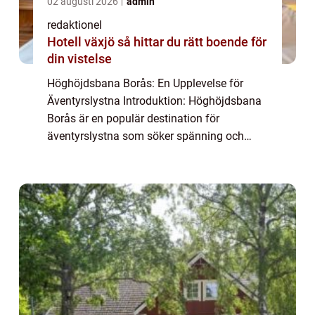
02 augusti 2026
admin
redaktionel
Hotell växjö så hittar du rätt boende för
din vistelse
Höghöjdsbana Borås: En Upplevelse för
Äventyrslystna Introduktion: Höghöjdsbana
Borås är en populär destination för
äventyrslystna som söker spänning och
utmaningar i skogen. Denna högkvalitativa
artikel kommer att ge en detaljerad översikt
över Högh...