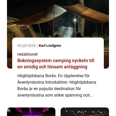
02 juli 2026
Karl Lindgren
redaktionel
Bokningssystem camping nyckeln till
en smidig och lönsam anläggning
Höghöjdsbana Borås: En Upplevelse för
Äventyrslystna Introduktion: Höghöjdsbana
Borås är en populär destination för
äventyrslystna som söker spänning och
utmaningar i skogen. Denna högkvalitativa
artikel kommer att ge en detaljerad översikt
över Högh...