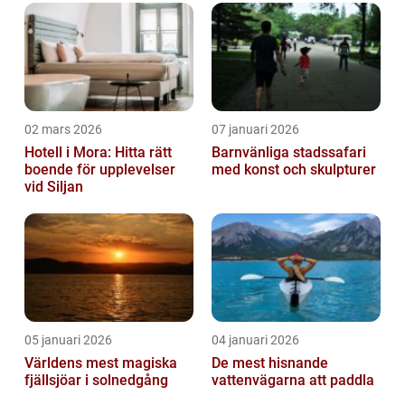
02 mars 2026
07 januari 2026
Hotell i Mora: Hitta rätt
Barnvänliga stadssafari
boende för upplevelser
med konst och skulpturer
vid Siljan
05 januari 2026
04 januari 2026
Världens mest magiska
De mest hisnande
fjällsjöar i solnedgång
vattenvägarna att paddla