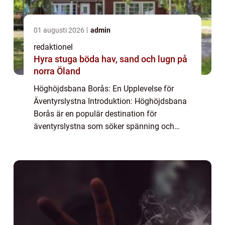
01 augusti 2026
admin
redaktionel
Hyra stuga böda hav, sand och lugn på
norra Öland
Höghöjdsbana Borås: En Upplevelse för
Äventyrslystna Introduktion: Höghöjdsbana
Borås är en populär destination för
äventyrslystna som söker spänning och
utmaningar i skogen. Denna högkvalitativa
artikel kommer att ge en detaljerad översikt
över Högh...