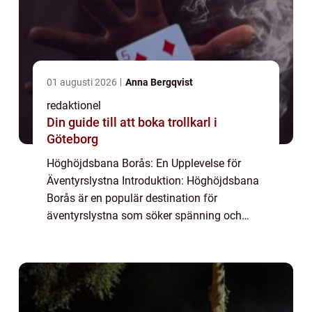
01 augusti 2026
Anna Bergqvist
redaktionel
Din guide till att boka trollkarl i
Göteborg
Höghöjdsbana Borås: En Upplevelse för
Äventyrslystna Introduktion: Höghöjdsbana
Borås är en populär destination för
äventyrslystna som söker spänning och
utmaningar i skogen. Denna högkvalitativa
artikel kommer att ge en detaljerad översikt
över Högh...