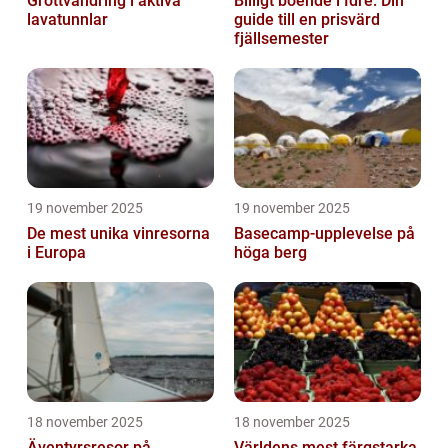
Grottvandring i aktiva
Billigt boende i Idre: Din
lavatunnlar
guide till en prisvärd
fjällsemester
19 november 2025
19 november 2025
De mest unika vinresorna
Basecamp-upplevelse på
i Europa
höga berg
18 november 2025
18 november 2025
Äventyrsresor på
Världens mest färgstarka