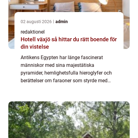
02 augusti 2026
admin
redaktionel
Hotell växjö så hittar du rätt boende för
din vistelse
Antikens Egypten har länge fascinerat
människor med sina majestätiska
pyramider, hemlighetsfulla hieroglyfer och
berättelser om faraoner som styrde med
gudomlig auktoritet. Att resa genom denna
historiska värld är mer &a...