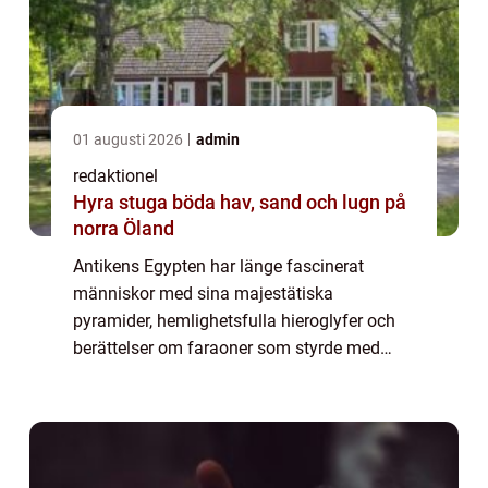
01 augusti 2026
admin
redaktionel
Hyra stuga böda hav, sand och lugn på
norra Öland
Antikens Egypten har länge fascinerat
människor med sina majestätiska
pyramider, hemlighetsfulla hieroglyfer och
berättelser om faraoner som styrde med
gudomlig auktoritet. Att resa genom denna
historiska värld är mer &a...