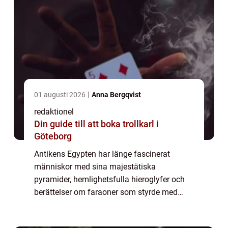
01 augusti 2026
Anna Bergqvist
redaktionel
Din guide till att boka trollkarl i
Göteborg
Antikens Egypten har länge fascinerat
människor med sina majestätiska
pyramider, hemlighetsfulla hieroglyfer och
berättelser om faraoner som styrde med
gudomlig auktoritet. Att resa genom denna
historiska värld är mer &a...