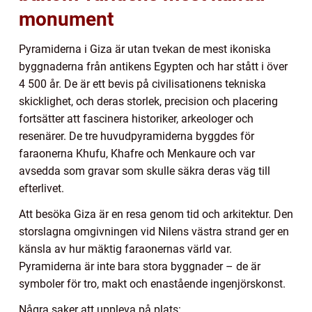
monument
Pyramiderna i Giza är utan tvekan de mest ikoniska
byggnaderna från antikens Egypten och har stått i över
4 500 år. De är ett bevis på civilisationens tekniska
skicklighet, och deras storlek, precision och placering
fortsätter att fascinera historiker, arkeologer och
resenärer. De tre huvudpyramiderna byggdes för
faraonerna Khufu, Khafre och Menkaure och var
avsedda som gravar som skulle säkra deras väg till
efterlivet.
Att besöka Giza är en resa genom tid och arkitektur. Den
storslagna omgivningen vid Nilens västra strand ger en
känsla av hur mäktig faraonernas värld var.
Pyramiderna är inte bara stora byggnader – de är
symboler för tro, makt och enastående ingenjörskonst.
Några saker att uppleva på plats: