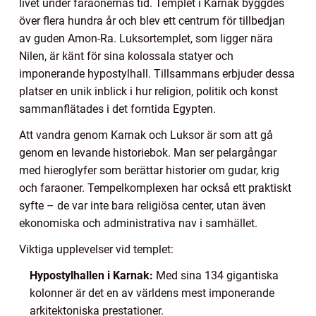
livet under faraonernas tid. Templet i Karnak byggdes
över flera hundra år och blev ett centrum för tillbedjan
av guden Amon-Ra. Luksortemplet, som ligger nära
Nilen, är känt för sina kolossala statyer och
imponerande hypostylhall. Tillsammans erbjuder dessa
platser en unik inblick i hur religion, politik och konst
sammanflätades i det forntida Egypten.
Att vandra genom Karnak och Luksor är som att gå
genom en levande historiebok. Man ser pelargångar
med hieroglyfer som berättar historier om gudar, krig
och faraoner. Tempelkomplexen har också ett praktiskt
syfte – de var inte bara religiösa center, utan även
ekonomiska och administrativa nav i samhället.
Viktiga upplevelser vid templet:
Hypostylhallen i Karnak:
Med sina 134 gigantiska
kolonner är det en av världens mest imponerande
arkitektoniska prestationer.