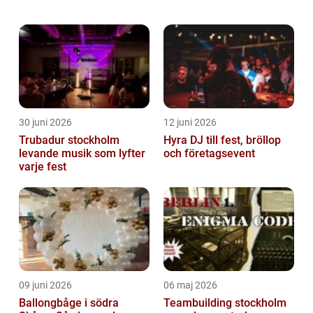
gudomlig auktoritet. Att resa genom denna
historiska värld är mer &a...
30 juni 2026
12 juni 2026
Trubadur stockholm
Hyra DJ till fest, bröllop
levande musik som lyfter
och företagsevent
varje fest
09 juni 2026
06 maj 2026
Ballongbåge i södra
Teambuilding stockholm