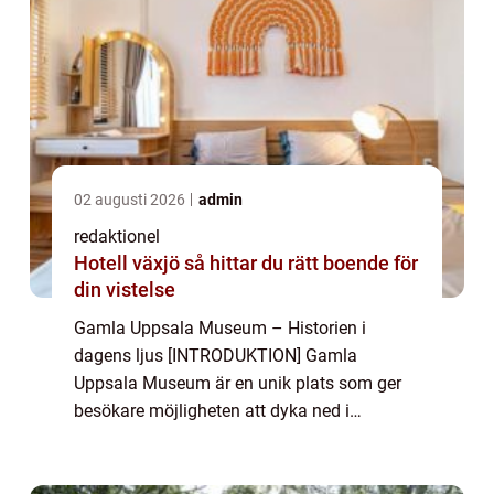
02 augusti 2026
admin
redaktionel
Hotell växjö så hittar du rätt boende för
din vistelse
Gamla Uppsala Museum – Historien i
dagens ljus [INTRODUKTION] Gamla
Uppsala Museum är en unik plats som ger
besökare möjligheten att dyka ned i
historiens mystik och utforska Sveriges
forntida rötter. Beläget i den historiska
staden Gamla Uppsa...