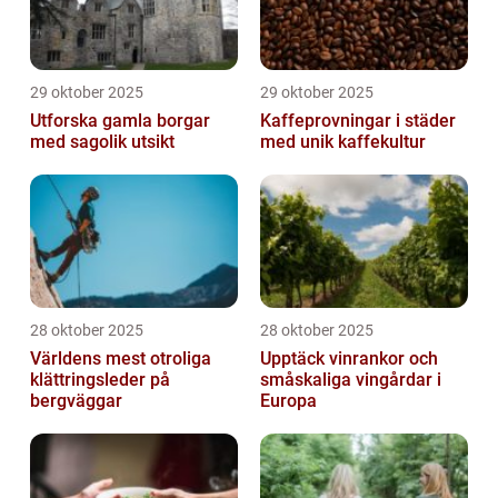
29 oktober 2025
29 oktober 2025
Utforska gamla borgar
Kaffeprovningar i städer
med sagolik utsikt
med unik kaffekultur
28 oktober 2025
28 oktober 2025
Världens mest otroliga
Upptäck vinrankor och
klättringsleder på
småskaliga vingårdar i
bergväggar
Europa