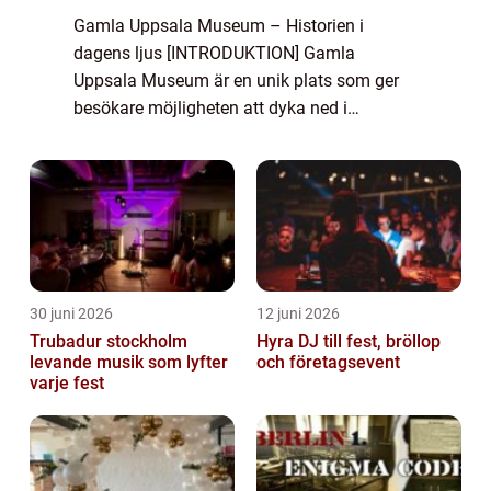
Gamla Uppsala Museum – Historien i
dagens ljus [INTRODUKTION] Gamla
Uppsala Museum är en unik plats som ger
besökare möjligheten att dyka ned i
historiens mystik och utforska Sveriges
forntida rötter. Beläget i den historiska
staden Gamla Uppsa...
30 juni 2026
12 juni 2026
Trubadur stockholm
Hyra DJ till fest, bröllop
levande musik som lyfter
och företagsevent
varje fest