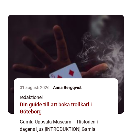
historiens mystik och utforska Sveriges
forntida rötter. Beläget i den historiska
staden Gamla Uppsa...
01 augusti 2026
Anna Bergqvist
redaktionel
Din guide till att boka trollkarl i
Göteborg
Gamla Uppsala Museum – Historien i
dagens ljus [INTRODUKTION] Gamla