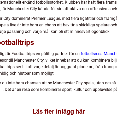
nternationellt erkänd fotbollsstorhet. Klubben har haft flera fra
g är Manchester City kända för sin attraktiva och offensiva spels
 City dominerat Premier League, med flera ligatitlar och framg
 spela live är inte bara en chans att bevittna skickliga spelare och
arje passning och varje mål kan bli ett minnesvärt ögonblick.
otballtrips
igt är Footballtrips en pålitlig partner för en
fotbollsresa Manche
sor till Manchester City, vilket innebär att du kan kombinera bil
trips ser till att varje detalj är noggrant planerad, från transpor
smidig och njutbar som möjligt.
 du inte bara chansen att se Manchester City spela, utan också
 Det är en resa som kombinerar sport, kultur och upplevelse p
Läs fler inlägg här