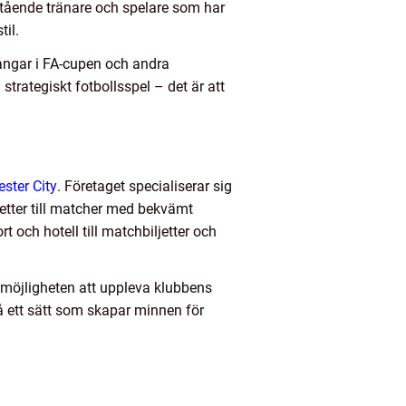
mstående tränare och spelare som har
til.
ångar i FA-cupen och andra
 strategiskt fotbollsspel – det är att
ster City
. Företaget specialiserar sig
jetter till matcher med bekvämt
t och hotell till matchbiljetter och
 möjligheten att uppleva klubbens
å ett sätt som skapar minnen för