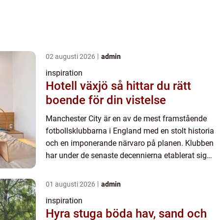
02 augusti 2026
admin
inspiration
Hotell växjö så hittar du rätt
boende för din vistelse
Manchester City är en av de mest framstående
fotbollsklubbarna i England med en stolt historia
och en imponerande närvaro på planen. Klubben
har under de senaste decennierna etablerat sig
som en kraft att räkna med i Premie...
01 augusti 2026
admin
inspiration
Hyra stuga böda hav, sand och