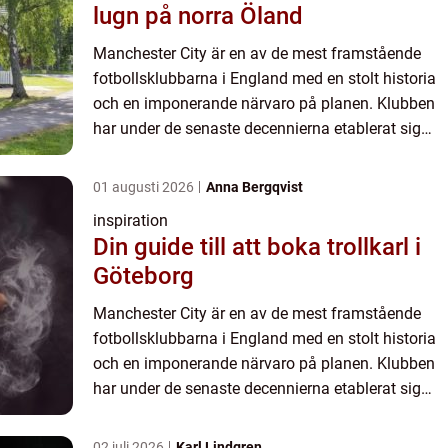
lugn på norra Öland
Manchester City är en av de mest framstående
fotbollsklubbarna i England med en stolt historia
och en imponerande närvaro på planen. Klubben
har under de senaste decennierna etablerat sig
som en kraft att räkna med i Premie...
01 augusti 2026
Anna Bergqvist
inspiration
Din guide till att boka trollkarl i
Göteborg
Manchester City är en av de mest framstående
fotbollsklubbarna i England med en stolt historia
och en imponerande närvaro på planen. Klubben
har under de senaste decennierna etablerat sig
som en kraft att räkna med i Premie...
02 juli 2026
Karl Lindgren