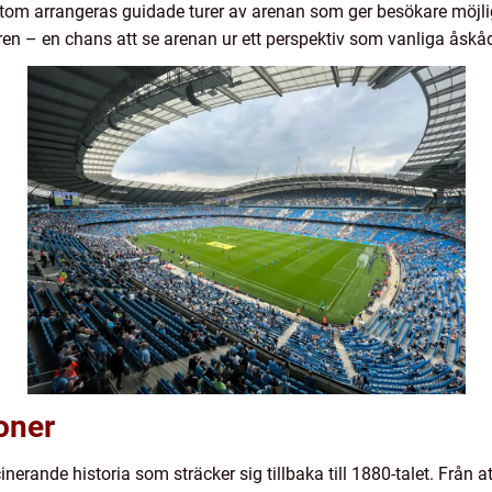
utom arrangeras guidade turer av arenan som ger besökare möjlig
 – en chans att se arenan ur ett perspektiv som vanliga åskåda
ioner
erande historia som sträcker sig tillbaka till 1880-talet. Från at