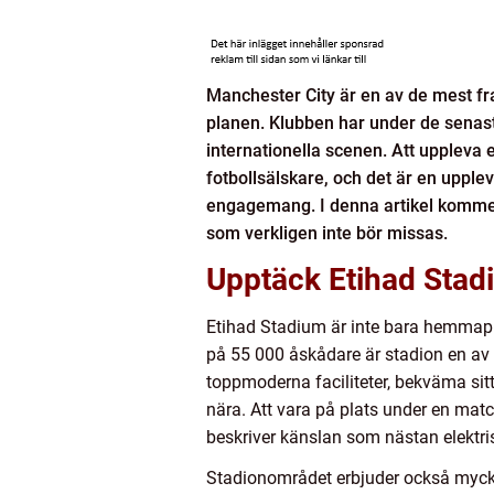
Manchester City är en av de mest fr
planen. Klubben har under de senast
internationella scenen. Att upplev
fotbollsälskare, och det är en upplev
engagemang. I denna artikel kommer v
som verkligen inte bör missas.
Upptäck Etihad Stad
Etihad Stadium är inte bara hemmapl
på 55 000 åskådare är stadion en av
toppmoderna faciliteter, bekväma sitt
nära. Att vara på plats under en mat
beskriver känslan som nästan elektri
Stadionområdet erbjuder också mycket