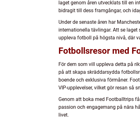
laget genom åren utvecklats till en i
bidragit till dess framgångar, och ida
Under de senaste åren har Manchester
internationella tävlingar. Att se laget
uppleva fotboll på högsta nivå, där v
Fotbollsresor med Fo
För dem som vill uppleva detta på rikt
på att skapa skräddarsydda fotbollsre
boende och exklusiva förmåner. Football
VIP-upplevelser, vilket gör resan så 
Genom att boka med Footballtrips får
passion och engagemang på nära håll.
livet.