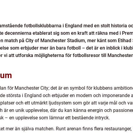
amstående fotbollsklubbarna i England med en stolt historia 
e decennierna etablerat sig som en kraft att räkna med i Pre
a en match på City of Manchester Stadium, mer känt som Etiha
else som erbjuder mer än bara fotboll – det är en inblick i klu
i att utforska möjligheterna för fotbollsresor till Manchester
ium
an för Manchester City; det är en symbol för klubbens ambitio
 de största i England och erbjuder en modern och imponerande 
platser och ett utmärkt ljudsystem som gör att varje mål och var
ch är en unik upplevelse, där du kan känna energin och passio
sk – en upplevelse som lämnar ett bestående intryck.
 mer än själva matchen. Runt arenan finns flera restauranger, 