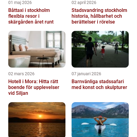
01 maj 2026
02 april 2026
Båttaxi i stockholm
Stadsvandring stockholm
flexibla resor i
historia, hållbarhet och
skärgården året runt
berättelser i rörelse
02 mars 2026
07 januari 2026
Hotell i Mora: Hitta rätt
Barnvänliga stadssafari
boende för upplevelser
med konst och skulpturer
vid Siljan