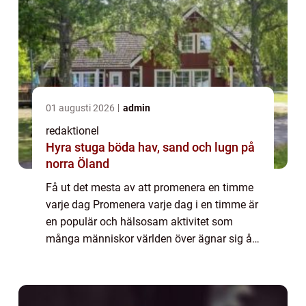
01 augusti 2026
admin
redaktionel
Hyra stuga böda hav, sand och lugn på
norra Öland
Få ut det mesta av att promenera en timme
varje dag Promenera varje dag i en timme är
en populär och hälsosam aktivitet som
många människor världen över ägnar sig åt.
I denna artikel kommer vi att ge en grundlig
översikt över denna aktivitet, present...