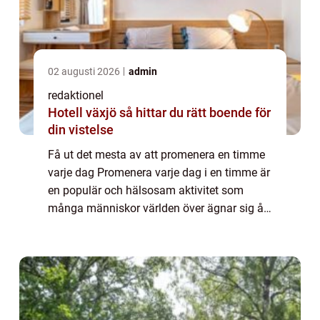
02 augusti 2026
admin
redaktionel
Hotell växjö så hittar du rätt boende för
din vistelse
Få ut det mesta av att promenera en timme
varje dag Promenera varje dag i en timme är
en populär och hälsosam aktivitet som
många människor världen över ägnar sig åt.
I denna artikel kommer vi att ge en grundlig
översikt över denna aktivitet, present...