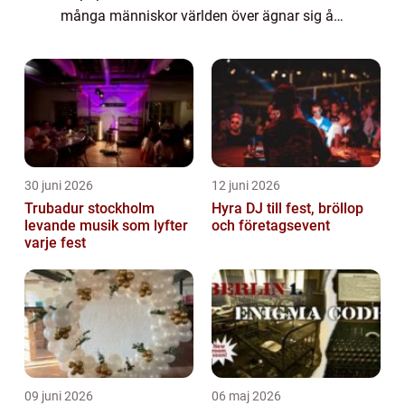
många människor världen över ägnar sig åt.
I denna artikel kommer vi att ge en grundlig
översikt över denna aktivitet, present...
30 juni 2026
12 juni 2026
Trubadur stockholm
Hyra DJ till fest, bröllop
levande musik som lyfter
och företagsevent
varje fest
09 juni 2026
06 maj 2026