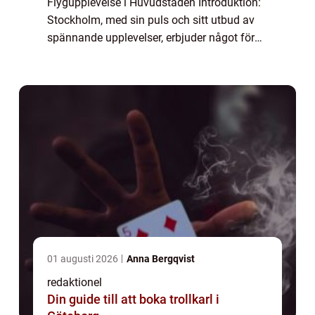
Flygupplevelse i Huvudstaden Introduktion:
Stockholm, med sin puls och sitt utbud av
spännande upplevelser, erbjuder något för
alla. För flygintresserade är flygsimulator
Stockholm en av de mest fascinerande och
v...
01 augusti 2026
Anna Bergqvist
redaktionel
Din guide till att boka trollkarl i