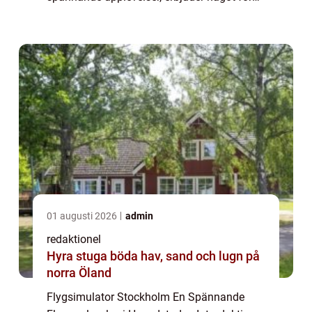
alla. För flygintresserade är flygsimulator
Stockholm en av de mest fascinerande och
v...
01 augusti 2026
admin
redaktionel
Hyra stuga böda hav, sand och lugn på
norra Öland
Flygsimulator Stockholm En Spännande