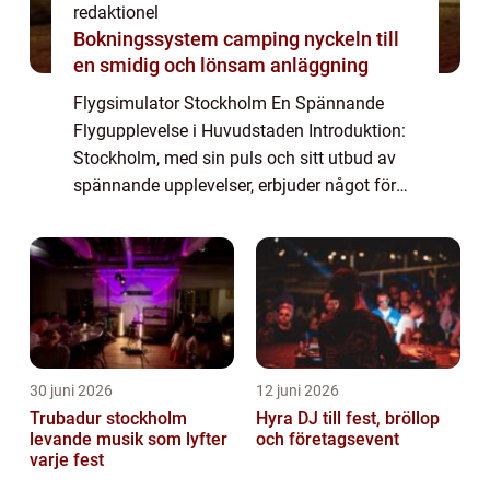
redaktionel
Bokningssystem camping nyckeln till
en smidig och lönsam anläggning
Flygsimulator Stockholm En Spännande
Flygupplevelse i Huvudstaden Introduktion:
Stockholm, med sin puls och sitt utbud av
spännande upplevelser, erbjuder något för
alla. För flygintresserade är flygsimulator
Stockholm en av de mest fascinerande och
v...
30 juni 2026
12 juni 2026
Trubadur stockholm
Hyra DJ till fest, bröllop
levande musik som lyfter
och företagsevent
varje fest