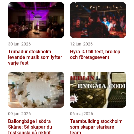
faktorer som inklude...
30 juni 2026
12 juni 2026
Trubadur stockholm
Hyra DJ till fest, bröllop
levande musik som lyfter
och företagsevent
varje fest
09 juni 2026
06 maj 2026
Ballongbåge i södra
Teambuilding stockholm
Skåne: Så skapar du
som skapar starkare
festkänsla på riktigt
team