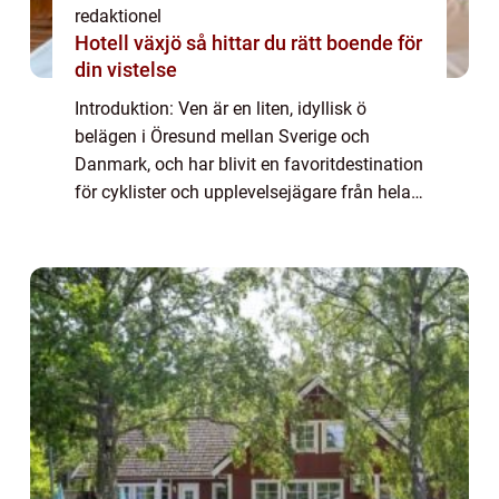
redaktionel
Hotell växjö så hittar du rätt boende för
din vistelse
Introduktion: Ven är en liten, idyllisk ö
belägen i Öresund mellan Sverige och
Danmark, och har blivit en favoritdestination
för cyklister och upplevelsejägare från hela
världen. Med sin natursköna omgivning och
historiska charm erbjuder ön en unik o...