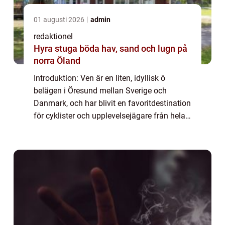
01 augusti 2026
admin
redaktionel
Hyra stuga böda hav, sand och lugn på
norra Öland
Introduktion: Ven är en liten, idyllisk ö
belägen i Öresund mellan Sverige och
Danmark, och har blivit en favoritdestination
för cyklister och upplevelsejägare från hela
världen. Med sin natursköna omgivning och
historiska charm erbjuder ön en unik o...