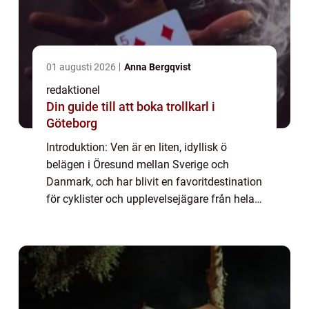
01 augusti 2026
Anna Bergqvist
redaktionel
Din guide till att boka trollkarl i
Göteborg
Introduktion: Ven är en liten, idyllisk ö
belägen i Öresund mellan Sverige och
Danmark, och har blivit en favoritdestination
för cyklister och upplevelsejägare från hela
världen. Med sin natursköna omgivning och
historiska charm erbjuder ön en unik o...