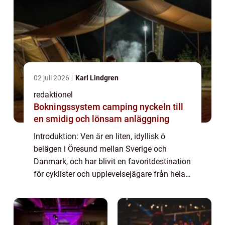
02 juli 2026
Karl Lindgren
redaktionel
Bokningssystem camping nyckeln till
en smidig och lönsam anläggning
Introduktion: Ven är en liten, idyllisk ö
belägen i Öresund mellan Sverige och
Danmark, och har blivit en favoritdestination
för cyklister och upplevelsejägare från hela
världen. Med sin natursköna omgivning och
historiska charm erbjuder ön en unik o...