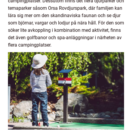
campingplatser. Dessutom finns det flera djurparker och
temaparker såsom Orsa Rovdjurspark, där familjen kan
lära sig mer om den skandinaviska faunan och se djur
som björnar, vargar och lodjur på nära håll. För den som
söker lite avkoppling i kombination med aktivitet, finns
det även golfbanor och spa-anläggningar i närheten av
flera campingplatser.