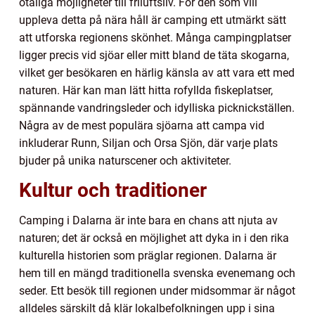
otaliga möjligheter till friluftsliv. För den som vill
uppleva detta på nära håll är camping ett utmärkt sätt
att utforska regionens skönhet. Många campingplatser
ligger precis vid sjöar eller mitt bland de täta skogarna,
vilket ger besökaren en härlig känsla av att vara ett med
naturen. Här kan man lätt hitta rofyllda fiskeplatser,
spännande vandringsleder och idylliska picknickställen.
Några av de mest populära sjöarna att campa vid
inkluderar Runn, Siljan och Orsa Sjön, där varje plats
bjuder på unika naturscener och aktiviteter.
Kultur och traditioner
Camping i Dalarna är inte bara en chans att njuta av
naturen; det är också en möjlighet att dyka in i den rika
kulturella historien som präglar regionen. Dalarna är
hem till en mängd traditionella svenska evenemang och
seder. Ett besök till regionen under midsommar är något
alldeles särskilt då klär lokalbefolkningen upp i sina