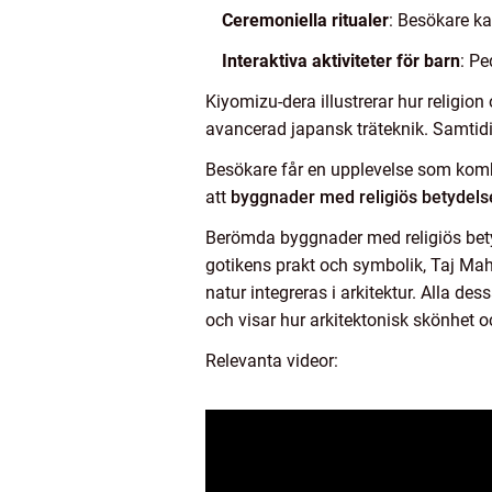
Ceremoniella ritualer
: Besökare kan
Interaktiva aktiviteter för barn
: Pe
Kiyomizu-dera illustrerar hur religio
avancerad japansk träteknik. Samtid
Besökare får en upplevelse som kombin
att
byggnader med religiös betydelse
Berömda byggnader med religiös betyd
gotikens prakt och symbolik, Taj Mah
natur integreras i arkitektur. Alla de
och visar hur arkitektonisk skönhet 
Relevanta videor: