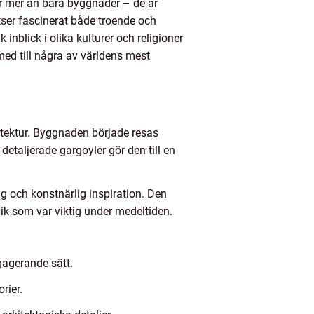
 är mer än bara byggnader – de är
atser fascinerat både troende och
nblick i olika kulturer och religioner
med till några av världens mest
itektur. Byggnaden började resas
etaljerade gargoyler gör den till en
g och konstnärlig inspiration. Den
lik som var viktig under medeltiden.
ngagerande sätt.
rier.