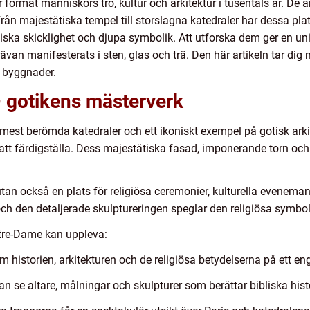
format människors tro, kultur och arkitektur i tusentals år. De
 Från majestätiska tempel till storslagna katedraler har dessa pl
ska skicklighet och djupa symbolik. Att utforska dem ger en unik i
van manifesterats i sten, glas och trä. Den här artikeln tar dig 
a byggnader.
– gotikens mästerverk
 mest berömda katedraler och ett ikoniskt exempel på gotisk ark
att färdigställa. Dess majestätiska fasad, imponerande torn och d
tan också en plats för religiösa ceremonier, kulturella eveneman
och den detaljerade skulptureringen speglar den religiösa symbo
otre-Dame kan uppleva:
om historien, arkitekturen och de religiösa betydelserna på ett e
an se altare, målningar och skulpturer som berättar bibliska histo