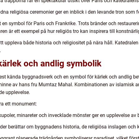
a trapporna får en spektakulär utsikt över Paris och katedralens 
dna religiösa ceremonier ger en inblick i den levande tron som f
en symbol för Paris och Frankrike. Trots bränder och restaurerin
ren är ett exempel på hur religiös tro kan inspirera till konstnärl
 uppleva både historia och religiositet på nära håll. Katedrale
.
 kärlek och andlig symbolik
 mest kända byggnadsverk och en symbol för kärlek och andlig 
 minne av hans fru Mumtaz Mahal. Kombinationen av islamisk ark
de upplevelse.
ra ett monument:
kupoler, minareter och invecklade mönster ger en upplevelse av 
ider berättar om byggnadens historia, de religiösa inslagen och k
ggrant planerade trädgården symboliserar paradiset, vilket förstä