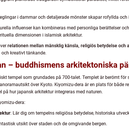
peglingar i dammar och detaljerade mönster skapar rofyllda och 
lturella influenser kan kombineras med personliga berättelser o
ituella dimensionen i islamisk arkitektur.
över
relationen mellan mänsklig känsla, religiös betydelse och a
d och kreativt tänkande.
an – buddhismens arkitektoniska pä
tiskt tempel som grundades på 700-talet. Templet är berömt för s
panoramautsikt över Kyoto. Kiyomizu-dera är en plats för både rel
l på hur japansk arkitektur integreras med naturen.
iyomizu-dera:
ektur
: Lär dig om tempelns religiösa betydelse, historiska utvec
ntastisk utsikt över staden och de omgivande bergen.