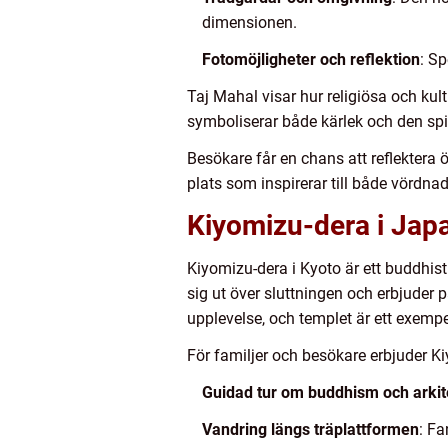
dimensionen.
Fotomöjligheter och reflektion
: S
Taj Mahal visar hur religiösa och ku
symboliserar både kärlek och den spir
Besökare får en chans att reflektera 
plats som inspirerar till både vördna
Kiyomizu-dera i Jap
Kiyomizu-dera i Kyoto är ett buddhis
sig ut över sluttningen och erbjuder 
upplevelse, och templet är ett exempe
För familjer och besökare erbjuder K
Guidad tur om buddhism och arkit
Vandring längs träplattformen
: Fa