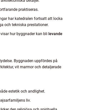
arkitektoniska detaljer.
ortfarande praktiseras.
gar har katedralen fortsatt att locka
iga och tekniska prestationer.
n visar hur byggnader kan bli
levande
betydelse. Byggnaden uppfördes på
itektur, vit marmor och detaljerade
både estetik och andlighet.
ejsarfamiljens liv.
rker den religiösa och spirituella