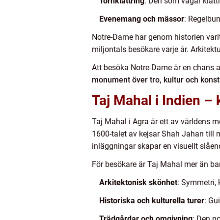
Tornklättring
: Den som vågar klättr
Evenemang och mässor
: Regelbun
Notre-Dame har genom historien varit 
miljontals besökare varje år. Arkitektu
Att besöka Notre-Dame är en chans att
monument över tro, kultur och konst
Taj Mahal i Indien –
Taj Mahal i Agra är ett av världens
1600-talet av kejsar Shah Jahan till
inläggningar skapar en visuellt slåen
För besökare är Taj Mahal mer än ba
Arkitektonisk skönhet
: Symmetri, 
Historiska och kulturella turer
: Gu
Trädgårdar och omgivning
: Den no