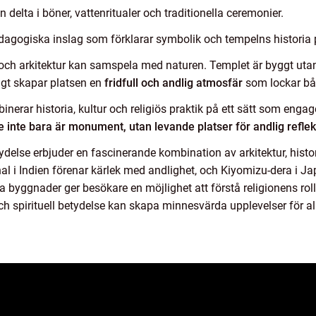
 delta i böner, vattenritualer och traditionella ceremonier.
dagogiska inslag som förklarar symbolik och tempelns historia på 
n och arkitektur kan samspela med naturen. Templet är byggt utan 
igt skapar platsen en
fridfull och andlig atmosfär
som lockar båd
erar historia, kultur och religiös praktik på ett sätt som engage
 inte bara är monument, utan levande platser för andlig refl
else erbjuder en fascinerande kombination av arkitektur, histori
al i Indien förenar kärlek med andlighet, och Kiyomizu-dera i 
ssa byggnader ger besökare en möjlighet att förstå religionens rol
och spirituell betydelse kan skapa minnesvärda upplevelser för 