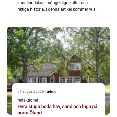
kanallandskap, mångsidiga kultur och
riktiga historia. I denna artikel kommer vi att
ta en grundlig översikt över de olika
sevärdheterna i Amsterdam och vad som
gör dem popul...
01 augusti 2026
admin
redaktionel
Hyra stuga böda hav, sand och lugn på
norra Öland