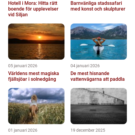
Hotell i Mora: Hitta rätt
Barnvänliga stadssafari
boende för upplevelser
med konst och skulpturer
vid Siljan
05 januari 2026
04 januari 2026
Världens mest magiska
De mest hisnande
fjällsjöar i solnedgång
vattenvägarna att paddla
01 januari 2026
19 december 2025