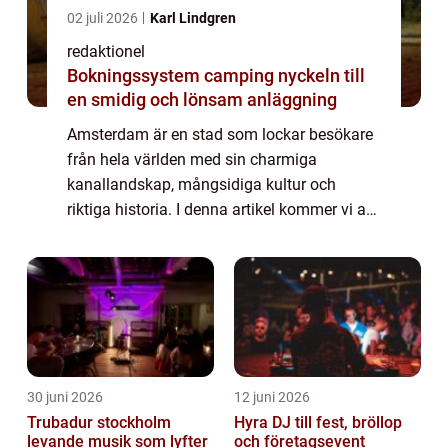
02 juli 2026
Karl Lindgren
redaktionel
Bokningssystem camping nyckeln till
en smidig och lönsam anläggning
Amsterdam är en stad som lockar besökare
från hela världen med sin charmiga
kanallandskap, mångsidiga kultur och
riktiga historia. I denna artikel kommer vi att
ta en grundlig översikt över de olika
sevärdheterna i Amsterdam och vad som
gör dem popul...
30 juni 2026
12 juni 2026
Trubadur stockholm
Hyra DJ till fest, bröllop
levande musik som lyfter
och företagsevent